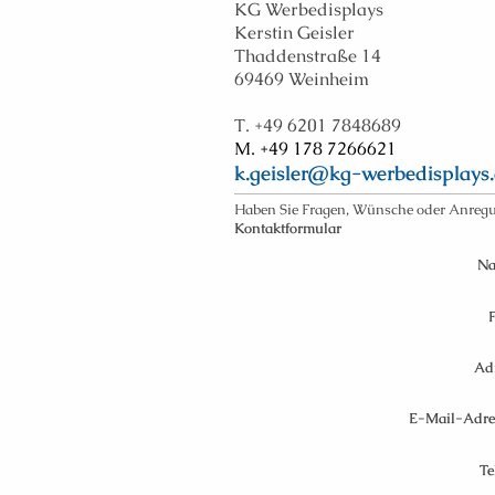
KG Werbedisplays
Kerstin Geisler
Thaddenstraße 14
69469
Weinheim
T. +49 6201 7848689
M. +49 178 7266621
k.geisler@kg-werbedisplays
Haben Sie Fragen, Wünsche oder Anregung
Kontaktformular
Na
F
Adr
E-Mail-Adre
Te